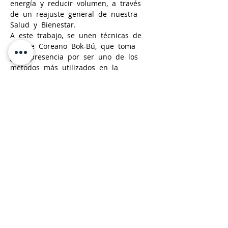
energía  y  reducir  volumen,  a  través  
de  un  reajuste  general  de  nuestra  
Salud  y  Bienestar.    
A  este  trabajo,  se  unen  técnicas  de  
Masaje  Coreano  Bok-Bú,  que  toma  
gran  presencia  por  ser  uno  de  los  
métodos  más  utilizados  en  la  
Medicina  Tradicional  Coreana.  Esta  
discip…
Mostrar más
Compartir este evento
Tarifa de Precios 2026