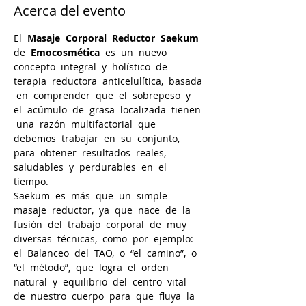
Acerca del evento
El  
Masaje  Corporal  Reductor  Saekum
de  
Emocosmética
  es  un  nuevo  
concepto  integral  y  holístico  de  
terapia  reductora  anticelulítica,  basada 
 en  comprender  que  el  sobrepeso  y  
el  acúmulo  de  grasa  localizada  tienen 
 una  razón  multifactorial  que  
debemos  trabajar  en  su  conjunto,  
para  obtener  resultados  reales,  
saludables  y  perdurables  en  el  
tiempo.  
Saekum  es  más  que  un  simple  
masaje  reductor,  ya  que  nace  de  la  
fusión  del  trabajo  corporal  de  muy  
diversas  técnicas,  como  por  ejemplo:  
el  Balanceo  del  TAO,  o  “el  camino”,  o  
“el  método”,  que  logra  el  orden  
natural  y  equilibrio  del  centro  vital  
de  nuestro  cuerpo  para  que  fluya  la  