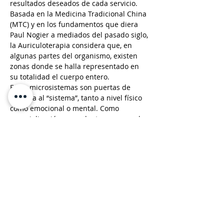
resultados deseados de cada servicio.
Basada en la Medicina Tradicional China 
(MTC) y en los fundamentos que diera 
Paul Nogier a mediados del pasado siglo, 
la Auriculoterapia considera que, en 
algunas partes del organismo, existen 
zonas donde se halla representado en 
su totalidad el cuerpo entero.
Estos microsistemas son puertas de 
entrada al “sistema”, tanto a nivel físico 
como emocional o mental. Como 
especialización, nos adentraremos en la 
auriculoterapia emocional, de modo que 
podamos utilizarla como emoterapeutas 
en diversos…
Mostrar más
Compartir este evento