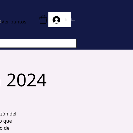
Iniciar Sesion
Ver puntos
a 2024
azón del
o que
o de