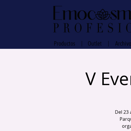
Productos
|
Outlet
|
Archi
V Eve
Del 23 
Parq
org