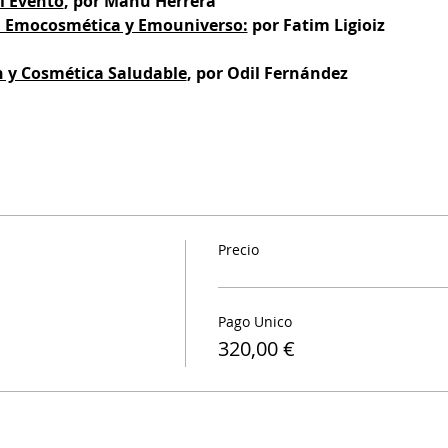
l Evento
, por Manu Herrera
n Emocosmética y Emouniverso:
 por Fatim Ligioiz
 y Cosmética Saludable
, por Odil Fernández
Precio
Pago Unico
320,00 €